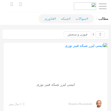
اشتراک
گذاری
مطالب :‌
#سوالات
#شبکه
#فناوری
با
فیوژن و سنجش
استفاده
از
روش‌های
زیر
می‌توانید
این
صفحه
ایمنی لیزر شبکه فیبر نوری
را
با
دوستان
Mojtaba Montakhabi
3 سال پیش
خود