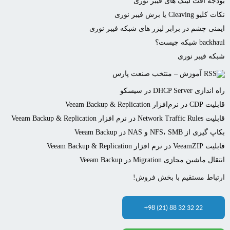
بودجه افت لینک های فیبر نوری
نکات کلیو Cleaving یا برش فیبر نوری
ایمنی چشم در برابر لیزر های شبکه فیبر نوری
backhaul شبکه چیست؟
شبکه فیبر نوری
آموزش – منتخب صنعت پارس
راه اندازی DHCP Server در سیسکو
قابلیت CDP در نرم‌افزار Veeam Backup & Replication
قابلیت Network Traffic Rules در نرم افزار Veeam Backup & Replication
بکاپ گیری از NFS، SMB و NAS در Veeam Backup
قابلیت VeeamZIP در نرم افزار Veeam Backup & Replication
انتقال ماشین مجازی Migration در Veeam Backup
ارتباط مستقیم با بخش فروش!
+98 (21) 88 32 32 22