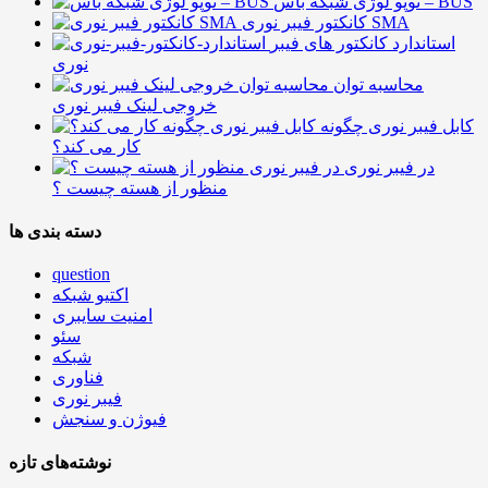
توپو لوژی شبکه باس – BUS
کانکتور فیبر نوری SMA
استاندارد کانکتور های فیبر
نوری
محاسبه توان
خروجی لینک فیبر نوری
کابل فیبر نوری چگونه
کار می کند؟
در فیبر نوری
منظور از هسته چیست ؟
دسته بندی ها
question
اکتیو شبکه
امنیت سایبری
سئو
شبکه
فناوری
فیبر نوری
فیوژن و سنجش
نوشته‌های تازه