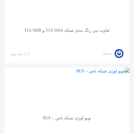
تفاوت بین رنگ بندی شبکه TIA 568A و TIA 568B
admin
3 سال پیش
توپو لوژی شبکه باس – BUS