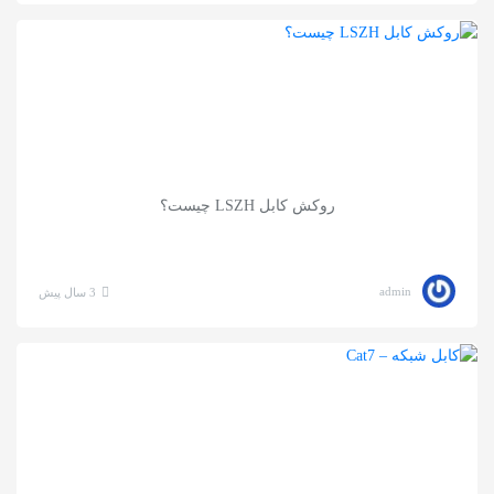
به
اشتراک
بگذارید.
کپی
لینک
روکش کابل LSZH چیست؟
admin
3 سال پیش