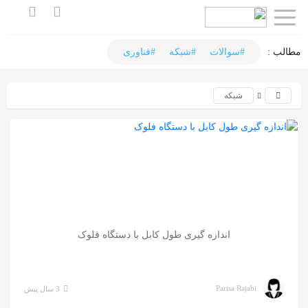
اشتراک
گذاری
مطالب :‌
#سوالات
#شبکه
#فناوری
با
شبکه
استفاده
از
روش‌های
زیر
می‌توانید
این
صفحه
اندازه گیری طول کابل با دستگاه فلوک
را
با
دوستان
Parisa Rajabi
3 سال پیش
خود