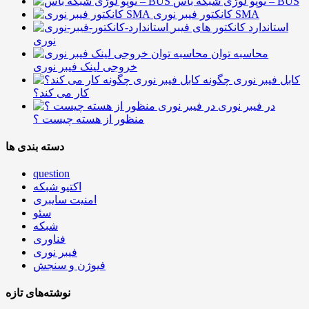
توپو لوژی شبکه باس – BUS
کانکتور فیبر نوری SMA
استاندارد کانکتور های فیبر
نوری
محاسبه توان
خروجی لینک فیبر نوری
کابل فیبر نوری چگونه
کار می کند؟
در فیبر نوری
منظور از هسته چیست ؟
دسته بندی ها
question
اکتیو شبکه
امنیت سایبری
سئو
شبکه
فناوری
فیبر نوری
فیوژن و سنجش
نوشته‌های تازه