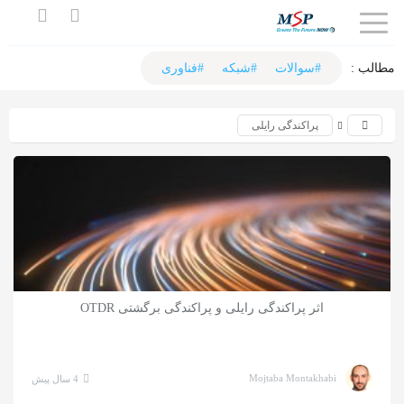
اشتراک
گذاری
مطالب :‌
#سوالات
#شبکه
#فناوری
با
پراکندگی رایلی
استفاده
از
روش‌های
زیر
می‌توانید
این
صفحه
اثر پراکندگی رایلی و پراکندگی برگشتی OTDR
را
با
دوستان
Mojtaba Montakhabi
4 سال پیش
خود