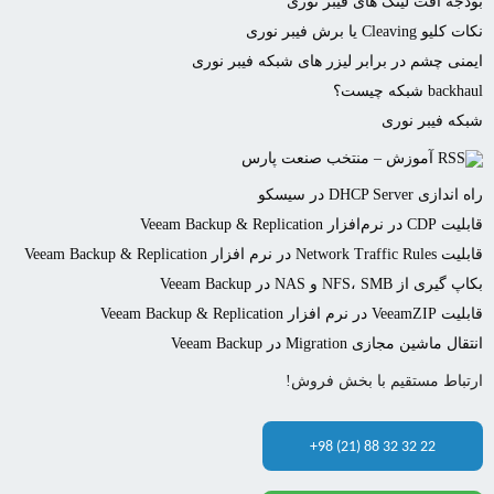
بودجه افت لینک های فیبر نوری
نکات کلیو Cleaving یا برش فیبر نوری
ایمنی چشم در برابر لیزر های شبکه فیبر نوری
backhaul شبکه چیست؟
شبکه فیبر نوری
آموزش – منتخب صنعت پارس
راه اندازی DHCP Server در سیسکو
قابلیت CDP در نرم‌افزار Veeam Backup & Replication
قابلیت Network Traffic Rules در نرم افزار Veeam Backup & Replication
بکاپ گیری از NFS، SMB و NAS در Veeam Backup
قابلیت VeeamZIP در نرم افزار Veeam Backup & Replication
انتقال ماشین مجازی Migration در Veeam Backup
ارتباط مستقیم با بخش فروش!
+98 (21) 88 32 32 22