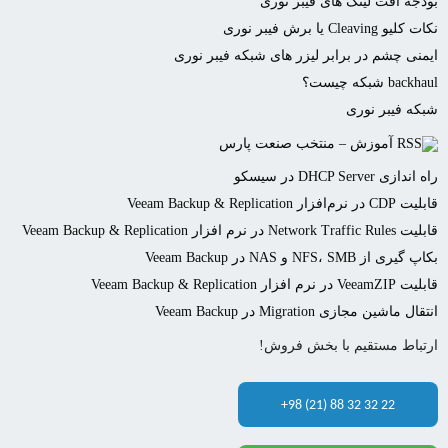
بودجه افت لینک های فیبر نوری
نکات کلیو Cleaving یا برش فیبر نوری
ایمنی چشم در برابر لیزر های شبکه فیبر نوری
backhaul شبکه چیست؟
شبکه فیبر نوری
آموزش – منتخب صنعت پارس
راه اندازی DHCP Server در سیسکو
قابلیت CDP در نرم‌افزار Veeam Backup & Replication
قابلیت Network Traffic Rules در نرم افزار Veeam Backup & Replication
بکاپ گیری از NFS، SMB و NAS در Veeam Backup
قابلیت VeeamZIP در نرم افزار Veeam Backup & Replication
انتقال ماشین مجازی Migration در Veeam Backup
ارتباط مستقیم با بخش فروش!
+98 (21) 88 32 32 22