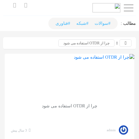
اشتراک
گذاری
مطالب :‌
#سوالات
#شبکه
#فناوری
با
چرا از OTDR استفاده می شود
استفاده
از
روش‌های
زیر
می‌توانید
این
صفحه
چرا از OTDR استفاده می شود
را
با
دوستان
admin
3 سال پیش
خود