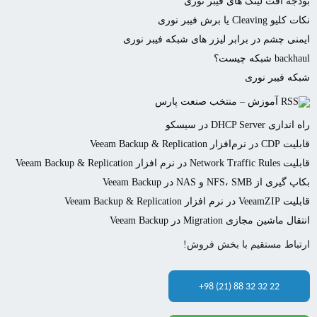
بودجه افت لینک های فیبر نوری
نکات کلیو Cleaving یا برش فیبر نوری
ایمنی چشم در برابر لیزر های شبکه فیبر نوری
backhaul شبکه چیست؟
شبکه فیبر نوری
آموزش – منتخب صنعت پارس
راه اندازی DHCP Server در سیسکو
قابلیت CDP در نرم‌افزار Veeam Backup & Replication
قابلیت Network Traffic Rules در نرم افزار Veeam Backup & Replication
بکاپ گیری از NFS، SMB و NAS در Veeam Backup
قابلیت VeeamZIP در نرم افزار Veeam Backup & Replication
انتقال ماشین مجازی Migration در Veeam Backup
ارتباط مستقیم با بخش فروش!
+98 (21) 88 32 32 22