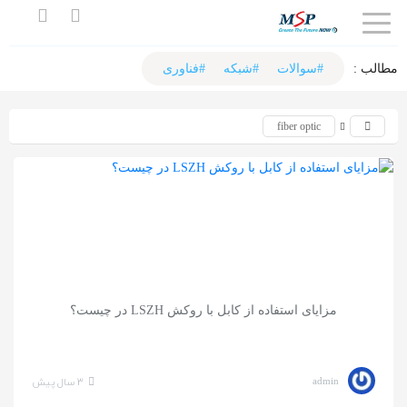
اشتراک
گذاری
مطالب :‌
#سوالات
#شبکه
#فناوری
با
fiber optic
استفاده
از
روش‌های
زیر
می‌توانید
این
صفحه
مزایای استفاده از کابل با روکش LSZH در چیست؟
را
با
دوستان
3 سال پیش
admin
خود