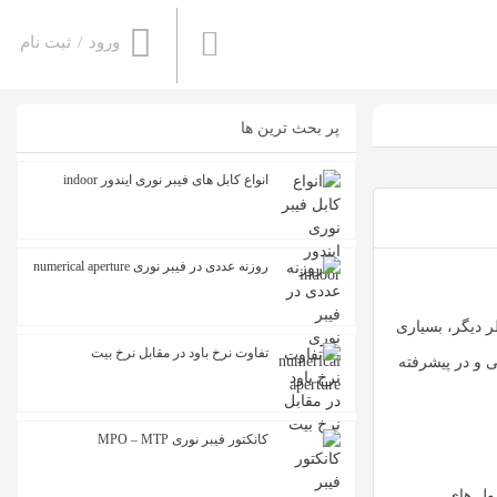
ورود
/
ثبت نام
پر بحث ترین ها
انواع کابل های فیبر نوری ایندور indoor
روزنه عددی در فیبر نوری numerical aperture
ر دیگر، بسیاری
تفاوت نرخ باود در مقابل نرخ بیت
 و در پیشرفته
کانکتور فیبر نوری MPO – MTP
ول های