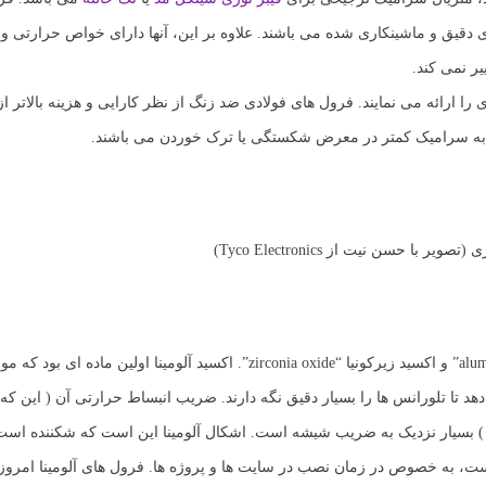
دقیق و ماشینکاری شده می باشند. علاوه بر این، آنها دارای خواص حرارتی و 
ر نمی کند.
ا ارائه می نمایند. فرول های فولادی ضد زنگ از نظر کارایی و هزینه بالاتر ا
ت به سرامیک کمتر در معرض شکستگی یا ترک خوردن می باشند.
یر با حسن نیت از Tyco Electronics)
دو نوع سرامیک برای فرول ها استفاده می شود: اکسید آلومینا “alumina oxide” و اکسید زیرکونیا “zirconia oxide”. اکسید آ
 تا تلورانس ها را بسیار دقیق نگه دارند. ضریب انبساط حرارتی آن ( این که 
سیار نزدیک به ضریب شیشه است. اشکال آلومینا این است که شکننده است 
است، به خصوص در زمان نصب در سایت ها و پروژه ها. فرول های آلومینا امروز