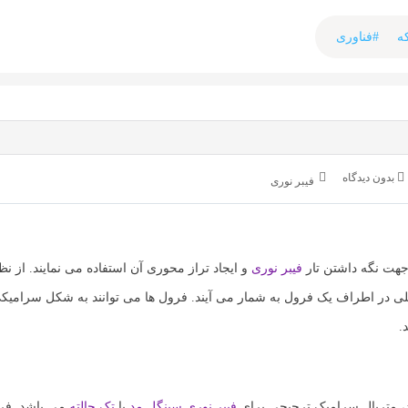
ه
#فناوری
بدون دیدگاه
فیبر نوری
هت نگه داشتن تار
فیبر نوری
و ایجاد تراز محوری آن استفاده می نمایند. از نظ
لی در اطراف یک فرول به شمار می آیند. فرول ها می توانند به شکل سرامیکی
.
د، متریال سرامیک ترجیحی برای
فیبر نوری
سینگل مد
یا
تک حالته
می باشد. فر