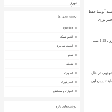
سید آلومینا حفظ
دسته بندی ها
یبر نوری
question
اکتیو شبکه
اندازه استاندارد فرول ها شامل قطر 2.5 میلی متری و 1.25 میلی متری است، اگرچه بیشتر پلتفرم کانکتور های جدیدتر با ضریب فریم کوچک تر یعنی فرول 1.25 میلی
امنیت سایبری
سئو
شبکه
 توجهی در حال
فناوری
ا تخمین زده می شود و شاید تا پایان این
فیبر نوری
فیوژن و سنجش
نوشته‌های تازه