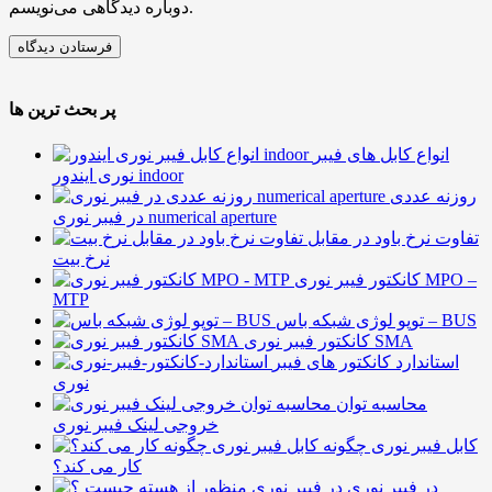
دوباره دیدگاهی می‌نویسم.
پر بحث ترین ها
انواع کابل های فیبر
نوری ایندور indoor
روزنه عددی
در فیبر نوری numerical aperture
تفاوت نرخ باود در مقابل
نرخ بیت
کانکتور فیبر نوری MPO –
MTP
توپو لوژی شبکه باس – BUS
کانکتور فیبر نوری SMA
استاندارد کانکتور های فیبر
نوری
محاسبه توان
خروجی لینک فیبر نوری
کابل فیبر نوری چگونه
کار می کند؟
در فیبر نوری