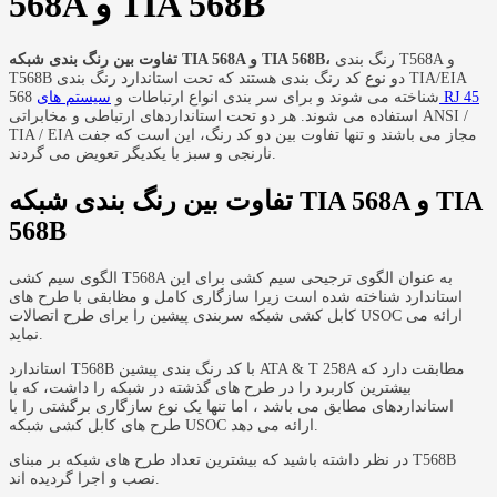
568A و TIA 568B
رنگ بندی T568A و
تفاوت بین رنگ بندی شبکه TIA 568A و TIA 568B،
T568B دو نوع کد رنگ بندی هستند که تحت استاندارد رنگ بندی TIA/EIA
سیستم های RJ 45
568 شناخته می شوند و برای سر بندی انواع ارتباطات و
استفاده می شوند. هر دو تحت استانداردهای ارتباطی و مخابراتی ANSI /
TIA / EIA مجاز می باشند و تنها تفاوت بین دو کد رنگ، این است که جفت
نارنجی و سبز با یکدیگر تعویض می گردند.
تفاوت بین رنگ بندی شبکه TIA 568A و TIA
568B
الگوی سیم کشی T568A به عنوان الگوی ترجیحی سیم کشی برای این
استاندارد شناخته شده است زیرا سازگاری کامل و مظابقی با طرح های
کابل کشی شبکه سربندی پیشین را برای طرح اتصالات USOC ارائه می
نماید.
استاندارد T568B با کد رنگ بندی پیشین ATA & T 258A مطابقت دارد که
بیشترین کاربرد را در طرح های گذشته در شبکه را داشت، که با
استانداردهای مطابق می باشد ، اما تنها یک نوع سازگاری برگشتی را با
طرح های کابل کشی شبکه USOC ارائه می دهد.
در نظر داشته باشید که بیشترین تعداد طرح های شبکه بر مبنای T568B
نصب و اجرا گردیده اند.