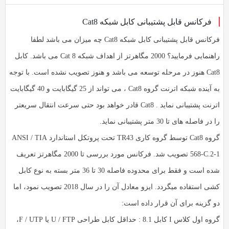
به
به
اشتراک
فرکانس قابل پشتیبانی کابل شبکه Cat8
اشتراک
بگذارید.
بگذارید.
فرکانس قابل پشتیبانی کابل شبکه Cat8 چه میزان می باشد لطفا
راهنمایی فرمایید؟ 2000 مگاهرتز از اهداف شبکه Cat 8 می باشد. کابل
کپی
کپی
Cat8 هنوز در مرحله توسعه می باشد و هنوز تصویب نشده است. با توجه
لینک
لینک
به آینده شبکه اترنت گروه Cat8 ، می تواند از 25 گیگابایت و 40 گیگابایت
اترنت پشتیبانی نماید . Cat8 قادر خواهد بود حتی سرعت انتقال سریعتر
را در فاصله های تا 30 متر پشتیبانی نماید.
گروه Cat8 توسط گروه کاری TR43 تحت پروتکل استاندارد ANSI / TIA
568-C.2-1 تصویب شد. فرکانس مورد بررسی تا 2000 مگاهرتز تعریف
شده است و فقط برای محدوده فاصله 30 تا 36 متر بسته به نوع کابل
کشی استفاده میگردد. ایزو معادل آن را در سال 2018 تصویب نمود، اما
دو گزینه برای آن قرار داده است:
گروه اول کلاس I کابل 8.1 : حداقل کابل طراحی U / FTP یا F / UTP،