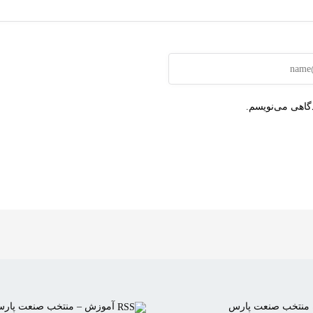
دگاهی می‌نویسم.
 منتخب صنعت پارس
آموزش – منتخب صنعت پار