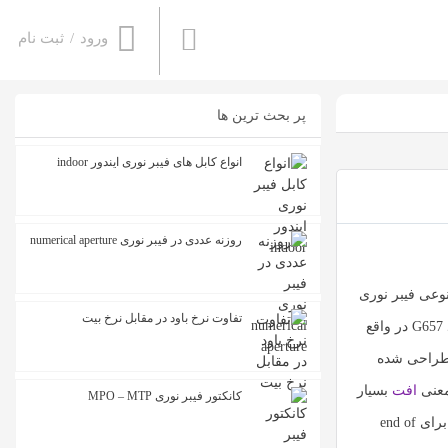
ورود
/
ثبت نام
پر بحث ترین ها
انواع کابل های فیبر نوری ایندور indoor
روزنه عددی در فیبر نوری numerical aperture
 طبقه بندی خود نوعی فیبر نوری
تفاوت نرخ باود در مقابل نرخ بیت
با ویژگی برتر در توانایی خمش دارد که فیبر نوری G657 می باشد و نحوه درست نوشت آن G.657 است، این نکته بسیار مهم می باشد که واژه استاندارد G657 در واقع
 طراحی شده
معنی
افت
بسیار
کانکتور فیبر نوری MPO – MTP
پایین در برابر زوایای تند و خمش ها می باشد. سری G657 استاندراد ITU دارای دو قسمت می باشد. دسته A برای شبکه های access networks و دسته B برای end of