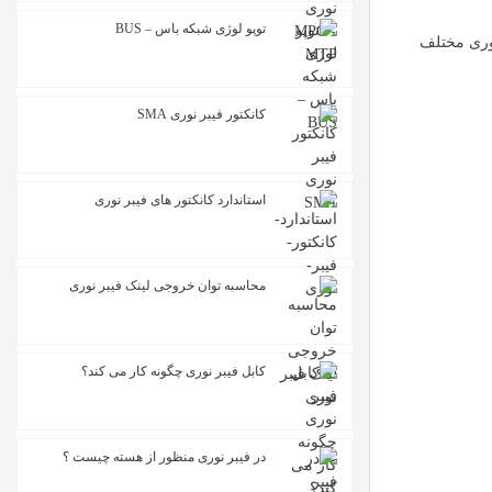
توپو لوژی شبکه باس – BUS
 و G.657.B3. شما می توانید شعاع خم فیبر G.652 و فیبر های نوری مختلف
کانکتور فیبر نوری SMA
استاندارد کانکتور های فیبر نوری
محاسبه توان خروجی لینک فیبر نوری
کابل فیبر نوری چگونه کار می کند؟
در فیبر نوری منظور از هسته چیست ؟