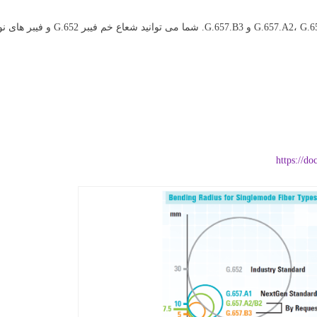
هر دو گروه ( A و B) به دو زیر شاخه تقسیم می شوند: G.657.A1 و G.657.A2، G.657.B2
https://d