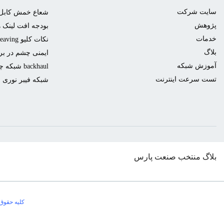
سایت شرکت
شعاع خمش کابل 
پژوهش
بودجه افت لینک ه
خدمات
نکات کلیو Cleaving یا برش فیبر نوری
بلاگ
ایمنی چشم در برا
آموزش شبکه
backhaul شبکه چیست؟
تست سرعت اینترنت
شبکه فیبر نوری
بلاگ منتخب صنعت پارس
0
کلیه حقوق