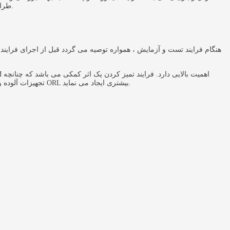
دیگر منتقل شود. سطح انتهای کانکتور MTP را با استفاده از ابزار تمیز کننده MTP که برای اتصالات MTP طراحی شده است تمیز نمایید تا آلودگی ها از بین بروند.
هنگام فرایند تست و آزمایش ، همواره توصیه می گردد قبل از اجرای فرایند ک
تجهیزات آلوده و کثیف باشند ، می تواند در نهایت باعث خراشیدگی سطح کانکتور گردند (بیشتر آلودگی ها بر پایه سیلیس (ماسه) می باشد) و اگر از بین نروند ، بازتاب نوری ORL بیشتری ایجاد می نماید.